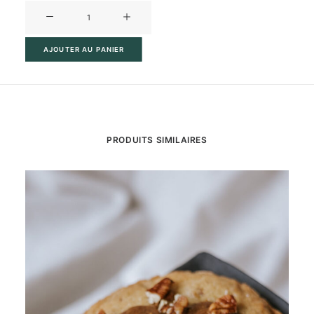
quantité
de
Pain
AJOUTER AU PANIER
chocolat
PRODUITS SIMILAIRES