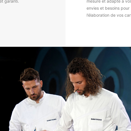
et garanti.
mesure et adapté à vo
envies et besoins pour
l’élaboration de vos car