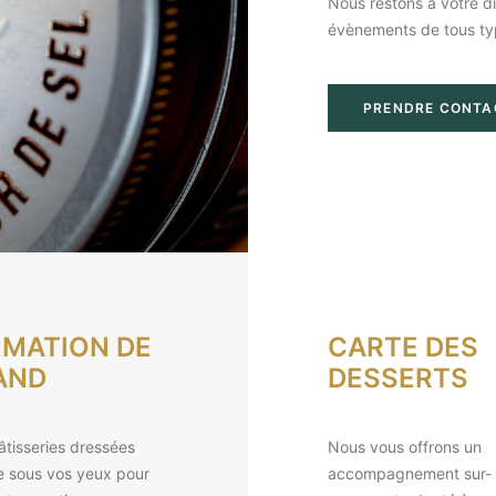
Nous restons à votre d
évènements de tous ty
PRENDRE CONTA
IMATION DE
CARTE DES
AND
DESSERTS
âtisseries dressées
Nous vous offrons un
e sous vos yeux pour
accompagnement sur-