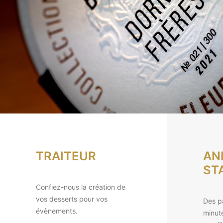
TRAITEUR
AN
ST
Confiez-nous la création de
vos desserts pour vos
Des p
évènements.
minut