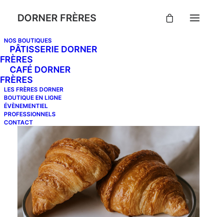
DORNER FRÈRES
NOS BOUTIQUES
PÂTISSERIE DORNER
FRÈRES
CAFÉ DORNER
FRÈRES
LES FRÈRES DORNER
BOUTIQUE EN LIGNE
ÉVÈNEMENTIEL
PROFESSIONNELS
CONTACT