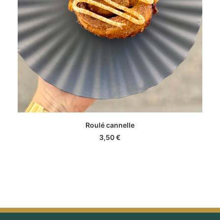
AJOUTER AU PANIER
Roulé cannelle
3,50
€