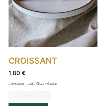
CROISSANT
1,80
€
Allergènes : Lait / Œufs / Gluten
quantité
de
Croissant