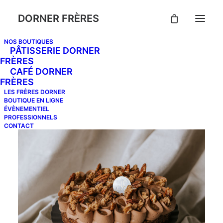
DORNER FRÈRES
NOS BOUTIQUES
PÂTISSERIE DORNER
FRÈRES
CAFÉ DORNER
FRÈRES
LES FRÈRES DORNER
BOUTIQUE EN LIGNE
ÉVÈNEMENTIEL
PROFESSIONNELS
CONTACT