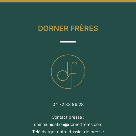
êt
page
ch
du
su
produit
la
pa
DORNER FRÈRES
du
pr
04 72 83 96 28
Contact presse :
communication@dornerfreres.com
Télécharger notre dossier de presse